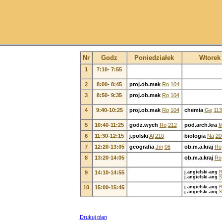
Nr
Godz
Poniedziałek
Wtorek
1
7:10- 7:55
2
8:00- 8:45
proj.ob.mak
Ro
104
3
8:50- 9:35
proj.ob.mak
Ro
104
4
9:40-10:25
proj.ob.mak
Ro
104
chemia
Ge
113
5
10:40-11:25
godz.wych
Ro
212
pod.arch.kra
M
6
11:30-12:15
j.polski
Al
210
biologia
Na
20
7
12:20-13:05
geografia
Jm
06
ob.m.a.kraj
Ro
8
13:20-14:05
ob.m.a.kraj
Ro
9
14:10-14:55
j.angielski-ang
R
j.angielski-ang
S
10
15:00-15:45
j.angielski-ang
R
j.angielski-ang
S
Drukuj plan