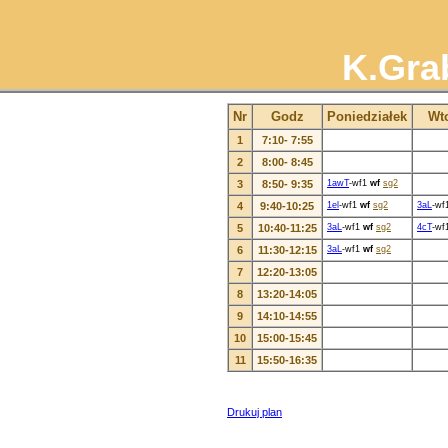
K.Gra
Nr
Godz
Poniedziałek
Wt
1
7:10- 7:55
2
8:00- 8:45
3
8:50- 9:35
1awT
-wf1
wf
sg2
4
9:40-10:25
1el
-wf1
wf
sg2
3aL
-wf
5
10:40-11:25
3aL
-wf1
wf
sg2
4cT
-wf
6
11:30-12:15
3aL
-wf1
wf
sg2
7
12:20-13:05
8
13:20-14:05
9
14:10-14:55
10
15:00-15:45
11
15:50-16:35
Drukuj plan