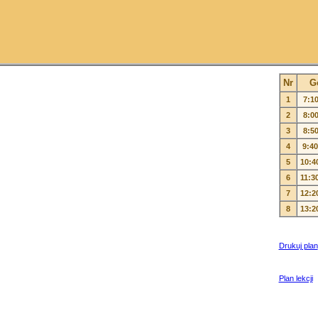
Nr
G
1
7:10
2
8:00
3
8:50
4
9:40
5
10:4
6
11:3
7
12:2
8
13:2
Drukuj plan
Plan lekcji