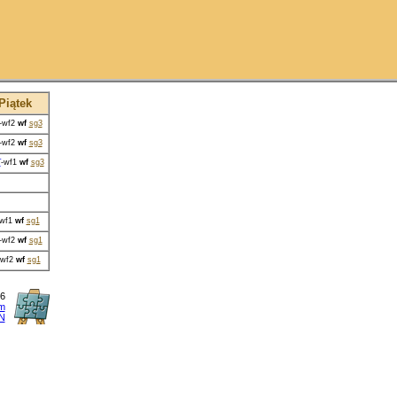
Piątek
-wf2
wf
sg3
-wf2
wf
sg3
T
-wf1
wf
sg3
-wf1
wf
sg1
-wf2
wf
sg1
-wf2
wf
sg1
6
um
N