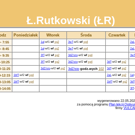
Ł.Rutkowski (ŁR)
odz
Poniedziałek
Wtorek
Środa
Czwartek
- 7:55
1al
-wf1
wf
sg2
3wT
-wf1
wf
sg4
2aL
- 8:45
1al
-wf1
wf
sg2
3wT
-wf1
wf
sg4
2aL
- 9:35
3fT
-wf2
wf
sg2
3dZ/sto
-wf2
wf
sg4
3w
-10:25
3fT
-wf2
wf
sg2
3dZ/sto
-wf2
wf
sg4
3dT
-wf2
wf
sg2
0-11:25
3dZ/sto
-wf2
wf
sg2
3dZ/sto
godz.wych
102
3dT
-wf2
wf
sg2
0-12:15
1bfT
-wf2
wf
sg4
2aL
-wf2
wf
sg2
1al
0-13:05
1bfT
-wf2
wf
sg4
1bfT
-wf2
wf
sg2
3dT
0-14:05
3fT
wygenerowano 22.05.202
za pomocą programu
Plan lekcji Optiv
firmy
VULCA