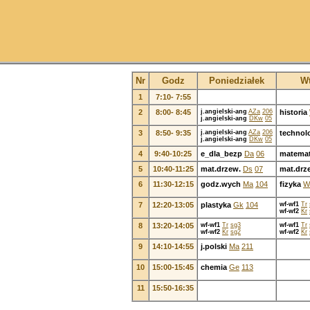
Nr
Godz
Poniedziałek
W
1
7:10- 7:55
2
8:00- 8:45
j.angielski-ang
AZa
206
historia
j.angielski-ang
DKw
05
3
8:50- 9:35
j.angielski-ang
AZa
206
technol
j.angielski-ang
DKw
05
4
9:40-10:25
e_dla_bezp
Da
06
matema
5
10:40-11:25
mat.drzew.
Ds
07
mat.drz
6
11:30-12:15
godz.wych
Ma
104
fizyka
W
7
12:20-13:05
plastyka
Gk
104
wf-wf1
Tr
wf-wf2
Kr
8
13:20-14:05
wf-wf1
Tr
sg3
wf-wf1
Tr
wf-wf2
Kr
sg2
wf-wf2
Kr
9
14:10-14:55
j.polski
Ma
211
10
15:00-15:45
chemia
Ge
113
11
15:50-16:35