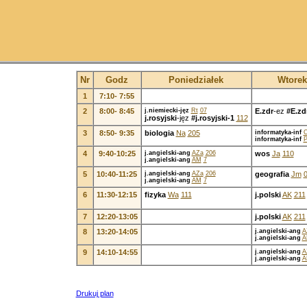
Nr
Godz
Poniedziałek
Wtorek
1
7:10- 7:55
2
8:00- 8:45
j.niemiecki-jęz
Rt
07
E.zdr
-ez
#E.zd
j.rosyjski
-jęz
#j.rosyjski-1
112
3
8:50- 9:35
biologia
Na
205
informatyka-inf
informatyka-inf
P
4
9:40-10:25
j.angielski-ang
AZa
206
wos
Ja
110
j.angielski-ang
AM
7
5
10:40-11:25
j.angielski-ang
AZa
206
geografia
Jm
j.angielski-ang
AM
7
6
11:30-12:15
fizyka
Wa
111
j.polski
AK
211
7
12:20-13:05
j.polski
AK
211
8
13:20-14:05
j.angielski-ang
A
j.angielski-ang
A
9
14:10-14:55
j.angielski-ang
A
j.angielski-ang
A
Drukuj plan