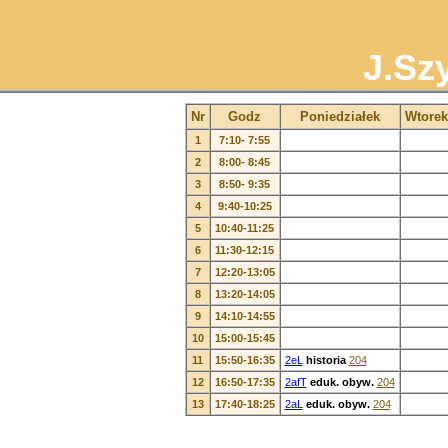
J.Sz
Nr
Godz
Poniedziałek
Wtorek
1
7:10- 7:55
2
8:00- 8:45
3
8:50- 9:35
4
9:40-10:25
5
10:40-11:25
6
11:30-12:15
7
12:20-13:05
8
13:20-14:05
9
14:10-14:55
10
15:00-15:45
11
15:50-16:35
2eL
historia
204
12
16:50-17:35
2afT
eduk. obyw.
204
13
17:40-18:25
2aL
eduk. obyw.
204