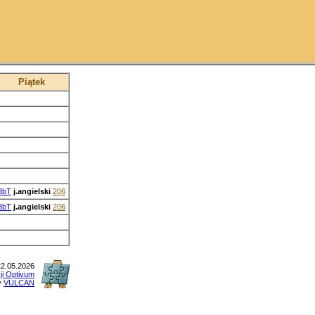
Piątek
3bT
j.angielski
206
3bT
j.angielski
206
2.05.2026
cji Optivum
y
VULCAN