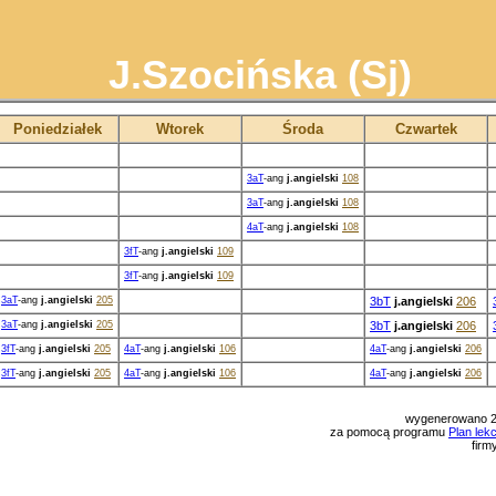
J.Szocińska (Sj)
Poniedziałek
Wtorek
Środa
Czwartek
3aT
-ang
j.angielski
108
3aT
-ang
j.angielski
108
4aT
-ang
j.angielski
108
3fT
-ang
j.angielski
109
3fT
-ang
j.angielski
109
3aT
-ang
j.angielski
205
3bT
j.angielski
206
3aT
-ang
j.angielski
205
3bT
j.angielski
206
3fT
-ang
j.angielski
205
4aT
-ang
j.angielski
106
4aT
-ang
j.angielski
206
3fT
-ang
j.angielski
205
4aT
-ang
j.angielski
106
4aT
-ang
j.angielski
206
wygenerowano 2
za pomocą programu
Plan lek
firm