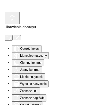
Skip to main content
Ułatwienia dostępu
Odwróć kolory
Monochromatyczny
Ciemny kontrast
Jasny kontrast
Niskie nasycenie
Wysokie nasycenie
Zaznacz linki
Zaznacz nagłówki
Czytnik ekranu