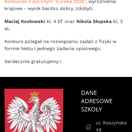
Konkursie Fizycznym "Eureka 2026"
, wyróżnienia
krajowe - wynik bardzo dobry, zdobyli:
Maciej Kozłowski
kl. 4 bT oraz
Nikola Słupska
kl. 3
aL
Konkurs polegał na rozwiązaniu zadań z fizyki w
formie testu i jednego zadania opisowego.
Serdecznie gratulujemy !
DANE
ADRESOWE
SZKOŁY
ul. Raszyńska
48