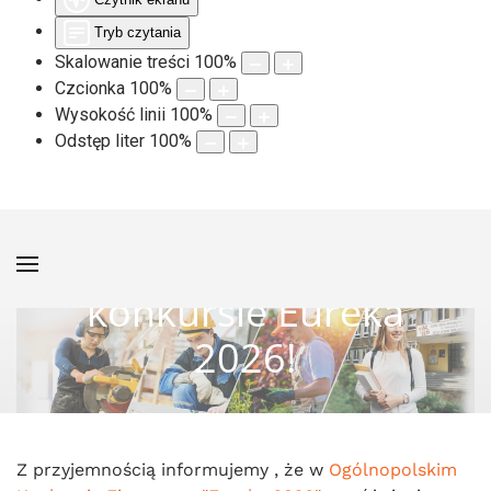
Tryb czytania
Skalowanie treści
100
%
Czcionka
100
%
Wysokość linii
100
%
Odstęp liter
100
%
Nikola i Maciej
wyróżnieni w
konkursie Eureka
2026!
Z przyjemnością informujemy , że w
Ogólnopolskim