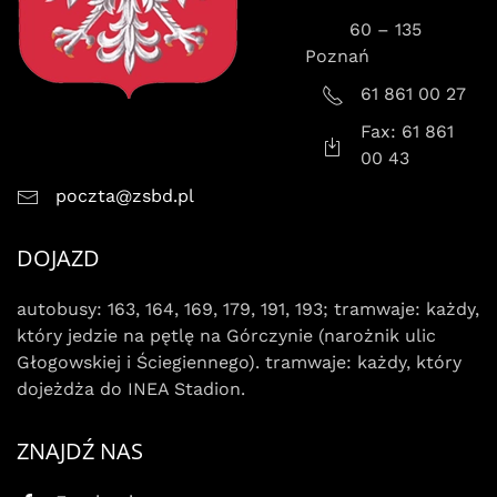
60 – 135
Poznań
61 861 00 27
Fax: 61 861
00 43
poczta@zsbd.pl
DOJAZD
autobusy: 163, 164, 169, 179, 191, 193; tramwaje: każdy,
który jedzie na pętlę na Górczynie (narożnik ulic
Głogowskiej i Ściegiennego). tramwaje: każdy, który
dojeżdża do INEA Stadion.
ZNAJDŹ NAS