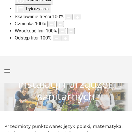
Tryb czytania
Skalowanie treści
100
%
Czcionka
100
%
Wysokość linii
100
%
Odstęp liter
100
%
Monter sieci,
instalacji i urządzeń
sanitarnych
Przedmioty punktowane: język polski, matematyka,