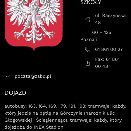
SZKOŁY
ul. Raszyńska
48
60 – 135
Poznań
61 861 00 27
Fax: 61 861
00 43
poczta@zsbd.pl
DOJAZD
autobusy: 163, 164, 169, 179, 191, 193; tramwaje: każdy,
który jedzie na pętlę na Górczynie (narożnik ulic
Głogowskiej i Ściegiennego). tramwaje: każdy, który
dojeżdża do INEA Stadion.