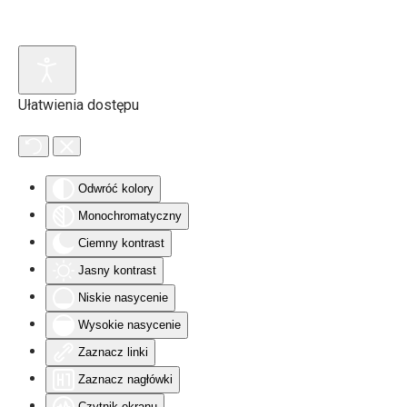
Skip to main content
Ułatwienia dostępu
Odwróć kolory
Monochromatyczny
Ciemny kontrast
Jasny kontrast
Niskie nasycenie
Wysokie nasycenie
Zaznacz linki
Zaznacz nagłówki
Czytnik ekranu