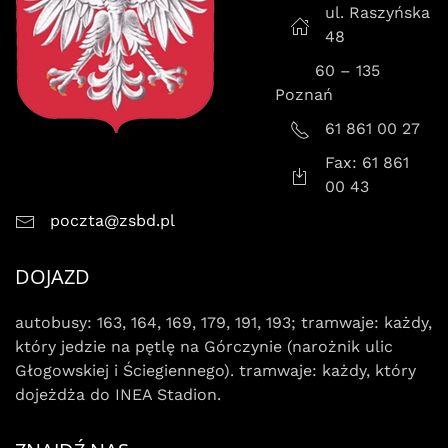
ul. Raszyńska
48
60 – 135
Poznań
61 861 00 27
Fax: 61 861
00 43
poczta@zsbd.pl
DOJAZD
autobusy: 163, 164, 169, 179, 191, 193; tramwaje: każdy,
który jedzie na pętlę na Górczynie (narożnik ulic
Głogowskiej i Ściegiennego). tramwaje: każdy, który
dojeżdża do INEA Stadion.