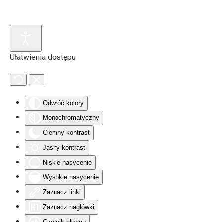
Skip to main content
Ułatwienia dostępu
Odwróć kolory
Monochromatyczny
Ciemny kontrast
Jasny kontrast
Niskie nasycenie
Wysokie nasycenie
Zaznacz linki
Zaznacz nagłówki
Czytnik ekranu