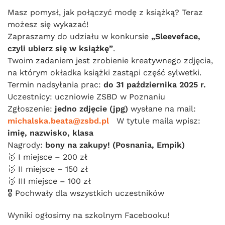
Masz pomysł, jak połączyć modę z książką? Teraz
możesz się wykazać!
Zapraszamy do udziału w konkursie
„Sleeveface,
czyli ubierz się w książkę”
.
Twoim zadaniem jest zrobienie kreatywnego zdjęcia,
na którym okładka książki zastąpi część sylwetki.
Termin nadsyłania prac:
do 31 października 2025 r.
Uczestnicy: uczniowie ZSBD w Poznaniu
Zgłoszenie:
jedno zdjęcie (jpg)
wysłane na mail:
michalska.beata@zsbd.pl
W tytule maila wpisz:
imię, nazwisko, klasa
Nagrody:
bony na zakupy! (Posnania, Empik)
🥇 I miejsce – 200 zł
🥈 II miejsce – 150 zł
🥉 III miejsce – 100 zł
🎖 Pochwały dla wszystkich uczestników
Wyniki ogłosimy na szkolnym Facebooku!